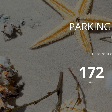
PARKIN
Il nostro sit
172
DAYS