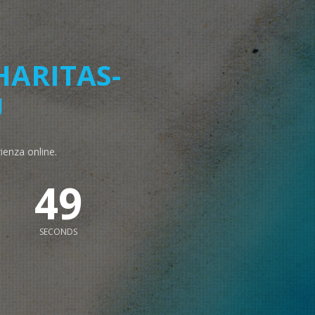
HARITAS-
U
rienza online.
48
SECONDS