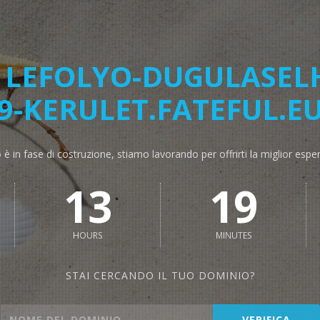
G
LEFOLYO-DUGULASEL
9-KERULET.FATEFUL.E
o è in fase di costruzione, stiamo lavorando per offrirti la miglior espe
13
19
HOURS
MINUTES
STAI CERCANDO IL TUO DOMINIO?